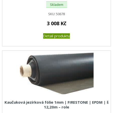
Skladem
SKU:
50678
3 008
Kč
Detail produktu
Kaučuková jezírková fólie 1mm | FIRESTONE | EPDM | š
12,20m – role