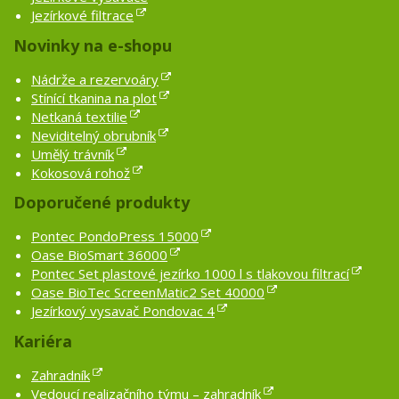
Jezírkové filtrace
Novinky na e-shopu
Nádrže a rezervoáry
Stínící tkanina na plot
Netkaná textilie
Neviditelný obrubník
Umělý trávník
Kokosová rohož
Doporučené produkty
Pontec PondoPress 15000
Oase BioSmart 36000
Pontec Set plastové jezírko 1000 l s tlakovou filtrací
Oase BioTec ScreenMatic2 Set 40000
Jezírkový vysavač Pondovac 4
Kariéra
Zahradník
Vedoucí realizačního týmu – zahradník