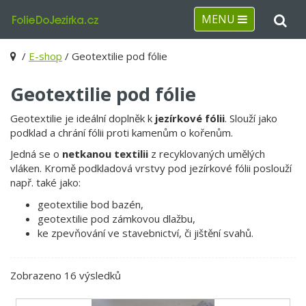
MENU
/
E-shop
/ Geotextilie pod fólie
Geotextilie pod fólie
Geotextilie je ideální doplněk k
jezírkové fólii
. Slouží jako
podklad a chrání fólii proti kamenům o kořenům.
Jedná se o
netkanou textilii
z recyklovaných umělých
vláken. Kromě podkladová vrstvy pod jezírkové fólii poslouží
např. také jako:
geotextilie bod bazén,
geotextilie pod zámkovou dlažbu,
ke zpevňování ve stavebnictví, či jištění svahů.
Seřazeno
Zobrazeno 16 výsledků
podle
ceny: