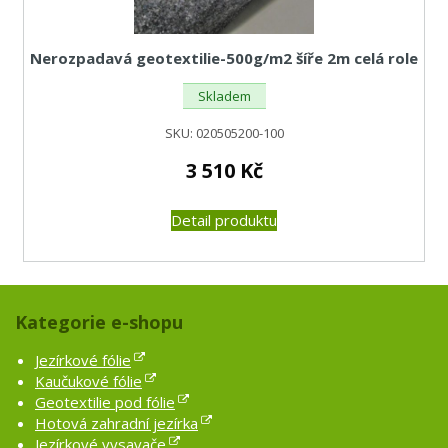
Nerozpadavá geotextilie-500g/m2 šíře 2m celá role
Skladem
SKU:
020505200-100
3 510
Kč
Detail produktu
Kategorie e-shopu
Jezírkové fólie
Kaučukové fólie
Geotextilie pod fólie
Hotová zahradní jezírka
Jezírkové vysavače