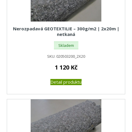
Nerozpadavá GEOTEXTILIE – 300g/m2 | 2x20m |
netkaná
Skladem
SKU:
020503200_2X20
1 120
Kč
Detail produktu