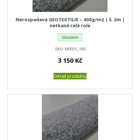
Nerozpadavá GEOTEXTILIE – 400g/m2 | š. 2m |
netkaná celá role
Skladem
SKU:
M0031_100
3 150
Kč
Detail produktu