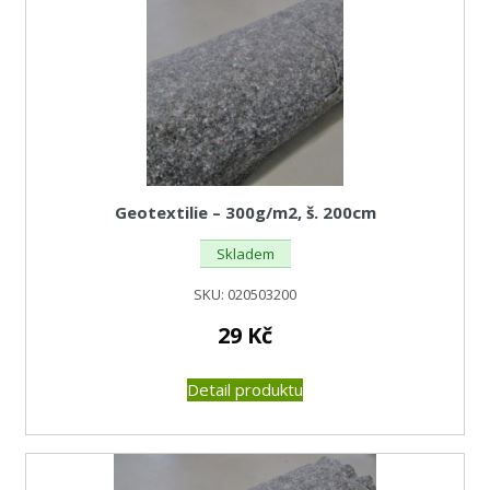
od
nejnižší
Geotextilie – 300g/m2, š. 200cm
Skladem
SKU:
020503200
29
Kč
Detail produktu