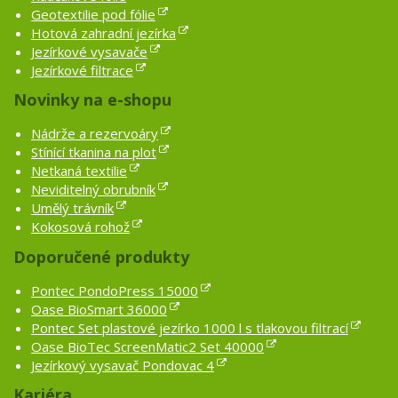
Geotextilie pod fólie
Hotová zahradní jezírka
Jezírkové vysavače
Jezírkové filtrace
Novinky na e-shopu
Nádrže a rezervoáry
Stínící tkanina na plot
Netkaná textilie
Neviditelný obrubník
Umělý trávník
Kokosová rohož
Doporučené produkty
Pontec PondoPress 15000
Oase BioSmart 36000
Pontec Set plastové jezírko 1000 l s tlakovou filtrací
Oase BioTec ScreenMatic2 Set 40000
Jezírkový vysavač Pondovac 4
Kariéra