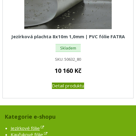
Jezírková plachta 8x10m 1,0mm | PVC fólie FATRA
Skladem
SKU:
50632_80
10 160
Kč
Detail produktu
Kategorie e-shopu
Jezírkové fólie
Kaučukové fólie