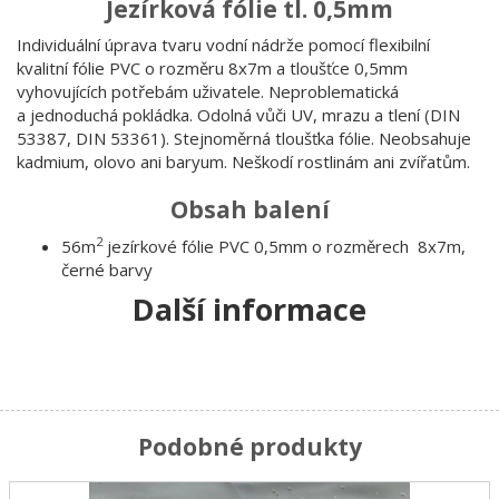
Jezírková fólie tl. 0,5mm
Individuální úprava tvaru vodní nádrže pomocí flexibilní
kvalitní fólie PVC o rozměru 8x7m a tloušťce 0,5mm
vyhovujících potřebám uživatele. Neproblematická
a jednoduchá pokládka. Odolná vůči UV, mrazu a tlení (DIN
53387, DIN 53361). Stejnoměrná tloušťka fólie. Neobsahuje
kadmium, olovo ani baryum. Neškodí rostlinám ani zvířatům.
Obsah balení
2
56m
jezírkové fólie PVC 0,5mm o rozměrech 8x7m,
černé barvy
Další informace
Podobné produkty