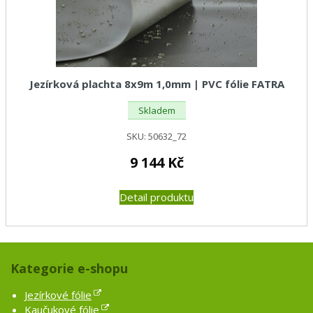
Jezírková plachta 8x9m 1,0mm | PVC fólie FATRA
Skladem
SKU:
50632_72
9 144
Kč
Detail produktu
Kategorie e-shopu
Jezírkové fólie
Kaučukové fólie