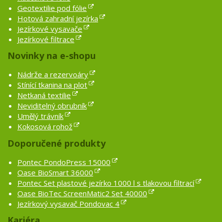
Geotextilie pod fólie
Hotová zahradní jezírka
Jezírkové vysavače
Jezírkové filtrace
Novinky na e-shopu
Nádrže a rezervoáry
Stínící tkanina na plot
Netkaná textilie
Neviditelný obrubník
Umělý trávník
Kokosová rohož
Doporučené produkty
Pontec PondoPress 15000
Oase BioSmart 36000
Pontec Set plastové jezírko 1000 l s tlakovou filtrací
Oase BioTec ScreenMatic2 Set 40000
Jezírkový vysavač Pondovac 4
Kariéra