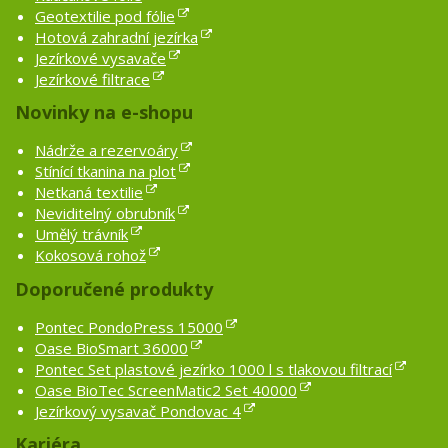
Geotextilie pod fólie
Hotová zahradní jezírka
Jezírkové vysavače
Jezírkové filtrace
Novinky na e-shopu
Nádrže a rezervoáry
Stínící tkanina na plot
Netkaná textilie
Neviditelný obrubník
Umělý trávník
Kokosová rohož
Doporučené produkty
Pontec PondoPress 15000
Oase BioSmart 36000
Pontec Set plastové jezírko 1000 l s tlakovou filtrací
Oase BioTec ScreenMatic2 Set 40000
Jezírkový vysavač Pondovac 4
Kariéra