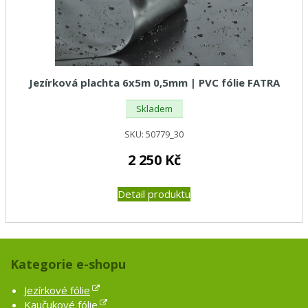
Jezírková plachta 6x5m 0,5mm | PVC fólie FATRA
Skladem
SKU:
50779_30
2 250
Kč
Detail produktu
Kategorie e-shopu
Jezírkové fólie
Kaučukové fólie