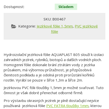
Dostupnost:
Skladem
SKU:
B00467
Kategorie:
Jezírkové fólie 1,5mm
,
PVC jezírkové
fólie
Hydroizolační jezírková fólie AQUAPLAST 805 slouží k izolaci
zahradních jezírek, rybníků, biotopů a dalších vodních ploch.
Homogenní fólie dokonale brání ztrátám vody z jezírka
průsakem, má výbornou průtažnost, je přizpůsobivá
členitosti podkladu a je odolná proti prorůstání kořínků
rostlin. Vyrábí se pouze v šířce 1,3m a šířce 2m.
Jezírkovou PVC fólii tloušťky 1,5mm je možné svařovat. Tuto
činnost je však dobré přenechat odborné firmě.
Pro výstavbu okrasných jezírek je plně dostačující nejvíce
používaná jezírková fólie
PVC FATRA tloušťky 1mm
, kterou