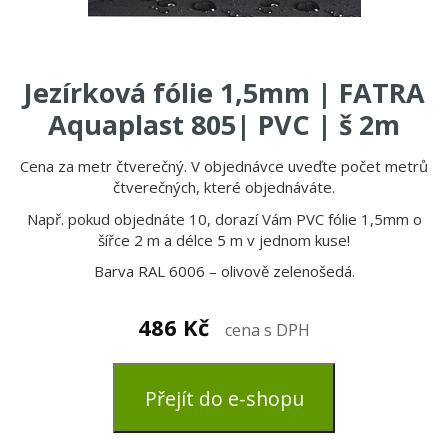
Jezírková fólie 1,5mm | FATRA
Aquaplast 805| PVC | š 2m
Cena za metr čtverečný. V objednávce uveďte počet metrů
čtverečných, které objednáváte.
Např. pokud objednáte 10, dorazí Vám PVC fólie 1,5mm o
šířce 2 m a délce 5 m v jednom kuse!
Barva RAL 6006 – olivově zelenošedá.
486
Kč
cena s DPH
Přejít do e-shopu