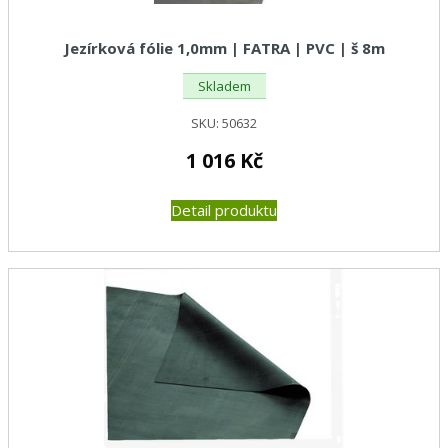
Jezírková fólie 1,0mm | FATRA | PVC | š 8m
Skladem
SKU:
50632
1 016
Kč
Detail produktu