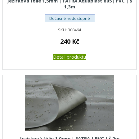
Jezírková fólie 1,5mm | FATRA Aquaplast 805| PVC | š
1,3m
Dočasně nedostupné
SKU:
B00464
240
Kč
Detail produktu
Jezírková fólie 1,0mm | FATRA | PVC | š 2m