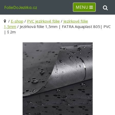
MENU
/
E-shop
/
PVC jezírkové fólie
/
Jezírkové fólie
1,5mm
/ Jezírková fólie 1,5mm | FATRA Aquaplast 805| PVC
| š 2m