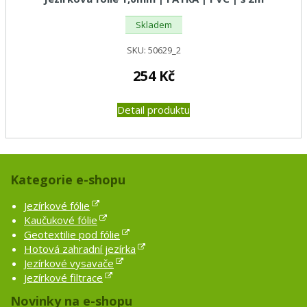
Skladem
SKU:
50629_2
254
Kč
Detail produktu
Kategorie e-shopu
Jezírkové fólie
Kaučukové fólie
Geotextilie pod fólie
Hotová zahradní jezírka
Jezírkové vysavače
Jezírkové filtrace
Novinky na e-shopu