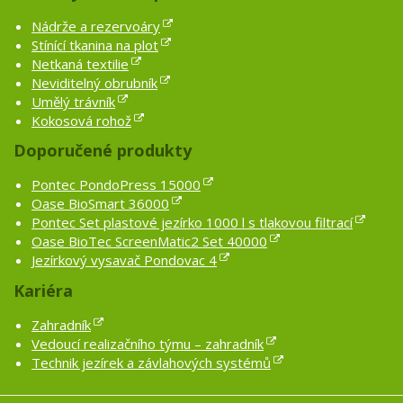
Nádrže a rezervoáry
Stínící tkanina na plot
Netkaná textilie
Neviditelný obrubník
Umělý trávník
Kokosová rohož
Doporučené produkty
Pontec PondoPress 15000
Oase BioSmart 36000
Pontec Set plastové jezírko 1000 l s tlakovou filtrací
Oase BioTec ScreenMatic2 Set 40000
Jezírkový vysavač Pondovac 4
Kariéra
Zahradník
Vedoucí realizačního týmu – zahradník
Technik jezírek a závlahových systémů