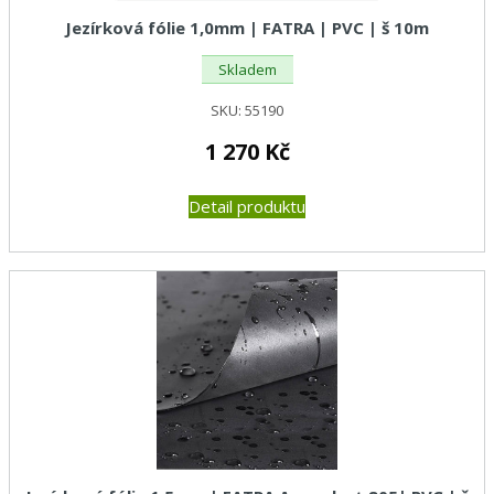
Jezírková fólie 1,0mm | FATRA | PVC | š 10m
Skladem
SKU:
55190
1 270
Kč
Detail produktu